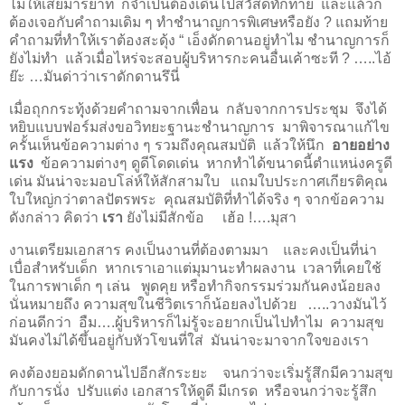
ไม่ให้เสียมารยาท ก็จำเป็นต้องเดินไปสวัสดีทักทาย และแล้วก็
ต้องเจอกับคำถามเดิม ๆ ทำชำนาญการพิเศษหรือยัง ? แถมท้าย
คำถามที่ทำให้เราต้องสะดุ้ง “ เอ็งดักดานอยู่ทำไม ชำนาญการก็
ยังไม่ทำ แล้วเมื่อไหร่จะสอบผู้บริหารกะคนอื่นเค้าซะที ? …..ไอ้
ย๊ะ …มันด่าว่าเราดักดานรึนี่
เมื่อถุกกระทุุ้งด้วยคำถามจากเพื่อน กลับจากการประชุม จึงได้
หยิบแบบฟอร์มส่งขอวิทยะฐานะชำนาญการ มาพิจารณาแก้ไข
ครั้นเห็นข้อความต่าง ๆ รวมถึงคุณสมบัติ แล้วให้นึก
อายอย่าง
แรง
ข้อความต่างๆ ดูดีโดดเด่น หากทำได้ขนาดนี้ตำแหน่งครูดี
เด่น มันน่าจะมอบโล่ห์ให้สักสามใบ แถมใบประกาศเกียรติคุณ
ใบใหญ่กว่าตาลปัตรพระ คุณสมบัติที่ทำได้จริง ๆ จากข้อความ
ดังกล่าว คิดว่า
เรา
ยังไม่มีสักข้อ เฮ้อ !….มุสา
งานเตรียมเอกสาร คงเป็นงานที่ต้องตามมา และคงเป็นที่น่า
เบื่อสำหรับเด็ก หากเราเอาแต่มุมานะทำผลงาน เวลาที่เคยใช้
ในการพาเด็ก ๆ เล่น พูดคุย หรือทำกิจกรรมร่วมกันคงน้อยลง
นั่นหมายถึง ความสุขในชีวิตเราก็น้อยลงไปด้วย …..วางมันไว้
ก่อนดีกว่า อืม….ผู้บริหารก็ไม่รู้จะอยากเป็นไปทำไม ความสุข
มันคงไม่ได้ขึ้นอยู่กับหัวโขนที่ใส่ มันน่าจะมาจากใจของเรา
คงต้องยอมดักดานไปอีกสักระยะ จนกว่าจะเริ่มรู้สึกมีความสุข
กับการนั่ง ปรับแต่ง เอกสารให้ดูดี มีเกรด หรือจนกว่าจะรู้สึก