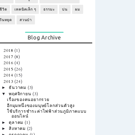
ชีวิต
เทคนิคเล็ก ๆ
ธรรมะ
บ่น
ผม
วันหยุด
สวนป่า
Blog Archive
2018
(1)
►
2017
(8)
►
2016
(4)
►
2015
(26)
►
2014
(15)
►
2013
(24)
▼
ธันวาคม
(3)
►
พฤศจิกายน
(3)
▼
เรื่องของคนอยากรวย
อีกมุมหนึ่งของมนุษย์โลกส่วนตัวสูง
ใช้บริการชำระค่าไฟฟ้าส่วนภูมิภาคแบบ
ออนไลน์
ตุลาคม
(1)
►
สิงหาคม
(2)
►
กรกฎาคม
(1)
►