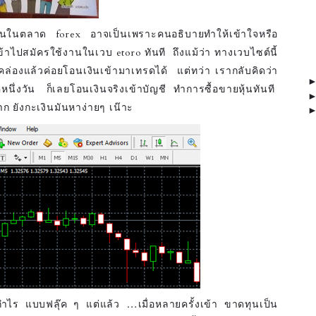
หุ้นในตลาด forex อาจเป็นเพราะคนอธิบายทำให้เข้าใจหรือ
ข้าไปสมัครใช้งานในเวบ etoro ทันที ถึงแม้ว่า ทางเวบไซต์นี้
ล่องแล้วค่อยโอนเงินเข้ามาเทรดได้ แต่ทว่า เรากลับคิดว่า
นึ่งวัน ก็เลยโอนเงินจริงเข้าบัญชี ทำการซื้อขายหุ้นทันที
าก ยังกะเงินมันหาง่ายๆ เน๊าะ
ได้กำไร แบบฟลุ๊ค ๆ แต่แล้ว …เมื่อหลายครั้งเข้า ขาดทุนเป็น