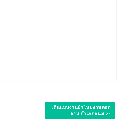
เดินแบบงานผ้าไหมงานดอก
จาน อำเภอสนม >>