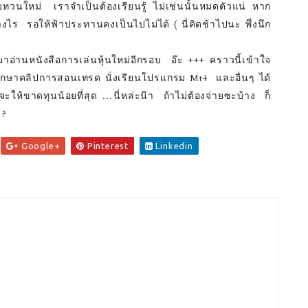
ทวนใหม่ เราจำเป็นต้องเรียนรู้ ไม่เช่นนั้นหมดตัวแน่ หาก
งไร รอให้ฟ้าประทานคงเป็นไปไม่ได้ ( นี่คิดช้าไปนะ พึ่งนึก
อ่านหนังสือการเล่นหุ้นใหม่อีกรอบ อ๊ะ +++ คราวนี้เข้าใจ
งศึกษาคลิปการสอนเทรด นั่งเรียนโปรแกรม Mt4 และอื่นๆ ได้
จะให้ขาดทุนน้อยที่สุด …นี่หล่ะน๊า ถ้าไม่ต้องจ่ายซะบ้าง ก็
 ?
Google+
Pinterest
Linkedin